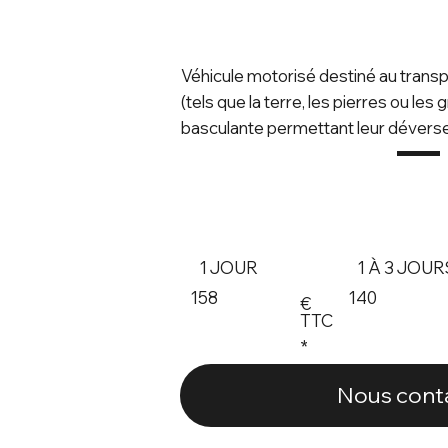
Véhicule motorisé destiné au trans
(tels que la terre, les pierres ou les 
basculante permettant leur dévers
1 JOUR
1 À 3 JOUR
140
158
€
TTC
*
Nous cont