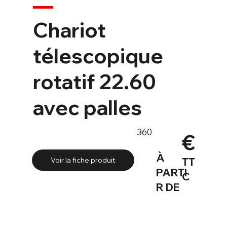
Chariot
télescopique
rotatif 22.60
avec palles
360
€
À
TT
Voir la fiche produit
PARTI
C
R DE