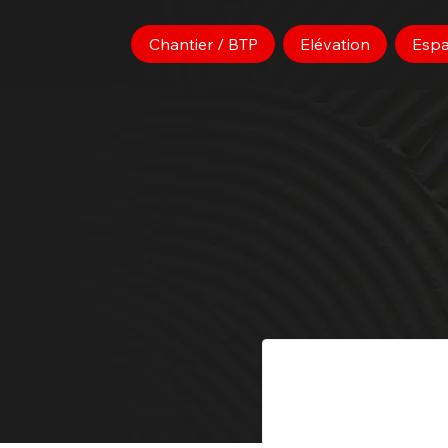
Chantier / BTP
Elévation
Espa