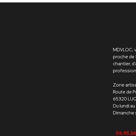
MDVLOC, vo
proche de 
chantier, 
profession
Zone artis
Route de 
65320 LU
Du lundi au
Dimanche 
06.95.26