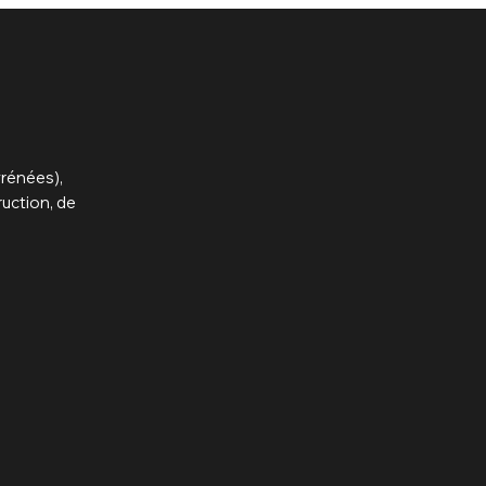
yrénées),
uction, de