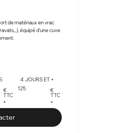
port de matériaux en vrac
gravats,,,), équipé d'une cuve
ement.
S
4 JOURS ET +
125
€
€
TTC
TTC
*
*
acter