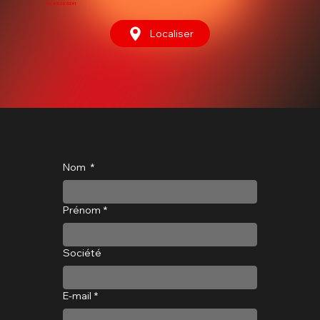
06.95.26.03.41
Localiser
Nom
*
Prénom
*
Société
E‑mail
*