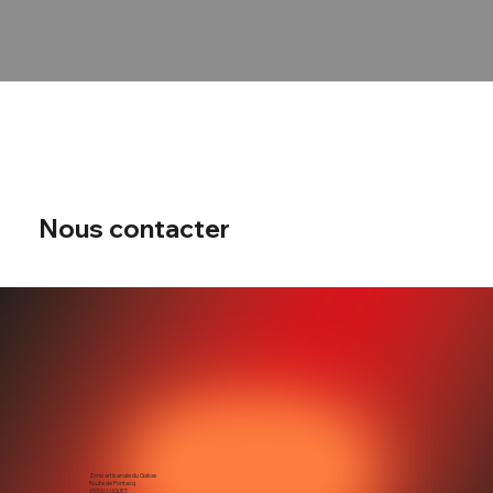
Nous contacter
/
Nous contacter
Zone artisanale du Gabas
Route de Pontacq
65320 LUQUET